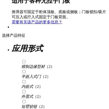
适用于各种无拉手门板
推弹器可固定于柜体顶板、底板或侧板；门板锁扣/吸片
可压入或拧入式固定于门板背面。
需要有关该产品的更多信息？
选择产品特征
应用形式
模制边缘型材
（2）
半嵌入式门
（2）
内嵌式
（2）
外置式
（2）
短臂铰链
（2）